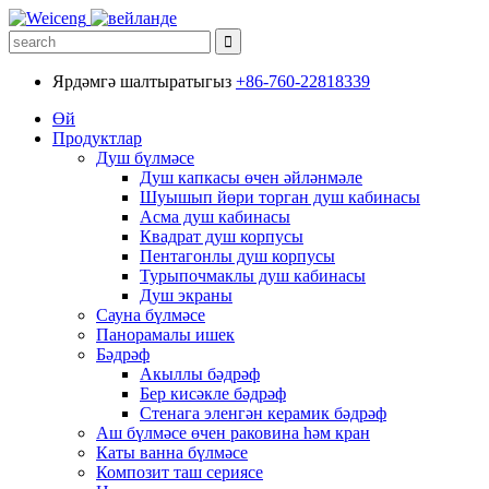
Ярдәмгә шалтыратыгыз
+86-760-22818339
Өй
Продуктлар
Душ бүлмәсе
Душ капкасы өчен әйләнмәле
Шуышып йөри торган душ кабинасы
Асма душ кабинасы
Квадрат душ корпусы
Пентагонлы душ корпусы
Турыпочмаклы душ кабинасы
Душ экраны
Сауна бүлмәсе
Панорамалы ишек
Бәдрәф
Акыллы бәдрәф
Бер кисәкле бәдрәф
Стенага эленгән керамик бәдрәф
Аш бүлмәсе өчен раковина һәм кран
Каты ванна бүлмәсе
Композит таш сериясе