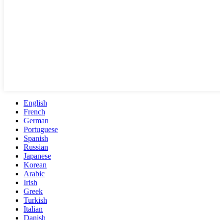
English
French
German
Portuguese
Spanish
Russian
Japanese
Korean
Arabic
Irish
Greek
Turkish
Italian
Danish