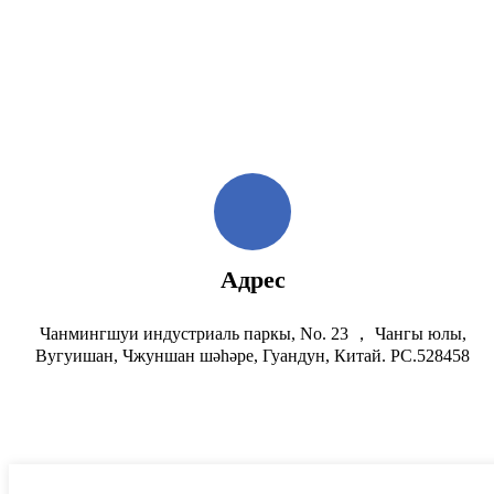
Адрес
Чанмингшуи индустриаль паркы, No. 23 ， Чангы юлы,
Вугуишан, Чжуншан шәһәре, Гуандун, Китай. PC.528458