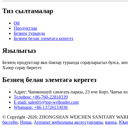
Тиз сылтамалар
Өй
Продуктлар
Безнең турында
Безнең белән элемтәгә керегез
Язылыгыз
Безнең продуктлар яки бәяләр турында сорауларыгыз булса, зинһ
Хәзер сорау бирегез
Безнең белән элемтәгә керегез
Адрес: Чанминшуй сәнәгать паркы, 23 нче йорт, Чанъи 
Телефон: +86-760-22818339
E-mail: sales01@top-welleader.com
Whatsapp: +86-13726133036
© Copyright -2026: ZHONGSHAN WEICHEN SANITARY WARE CO
бассейн
,
Ниша
,
Аппарат җиһазлары аксессуарлары
,
ванна
,
Юын