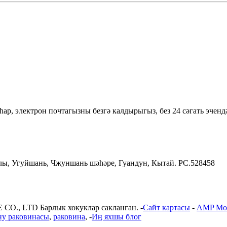
ар, электрон почтагызны безгә калдырыгыз, без 24 сәгать эчендә
юлы, Угуйшань, Чжуншань шәһәре, Гуандун, Кытай. PC.528458
., LTD Барлык хокуклар сакланган. -
Сайт картасы
-
AMP Мо
у раковинасы
,
раковина
, -
Иң яхшы блог