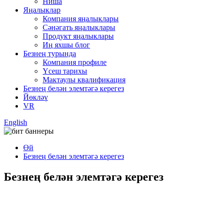
Ниша
Яңалыклар
Компания яңалыклары
Сәнәгать яңалыклары
Продукт яңалыклары
Иң яхшы блог
Безнең турында
Компания профиле
Үсеш тарихы
Мактаулы квалификация
Безнең белән элемтәгә керегез
Йөкләү
VR
English
Өй
Безнең белән элемтәгә керегез
Безнең белән элемтәгә керегез